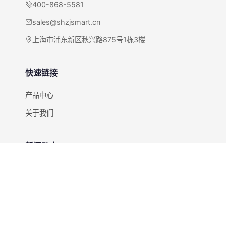
400-868-5581
sales@shzjsmart.cn
上海市浦东新区秋兴路875号1栋3楼
快速链接
产品中心
关于我们
新闻动态
全部新闻
快速咨询
获取RFID解决方案报价和方案