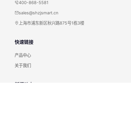
400-868-5581
sales@shzjsmart.cn
上海市浦东新区秋兴路875号1栋3楼
快速链接
产品中心
关于我们
新闻动态
全部新闻
快速咨询
获取RFID解决方案报价和方案