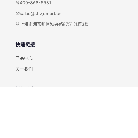
400-868-5581
sales@shzjsmart.cn
上海市浦东新区秋兴路875号1栋3楼
快速链接
产品中心
关于我们
新闻动态
全部新闻
快速咨询
获取RFID解决方案报价和方案