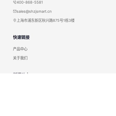
400-868-5581
sales@shzjsmart.cn
上海市浦东新区秋兴路875号1栋3楼
快速链接
产品中心
关于我们
新闻动态
全部新闻
快速咨询
获取RFID解决方案报价和方案