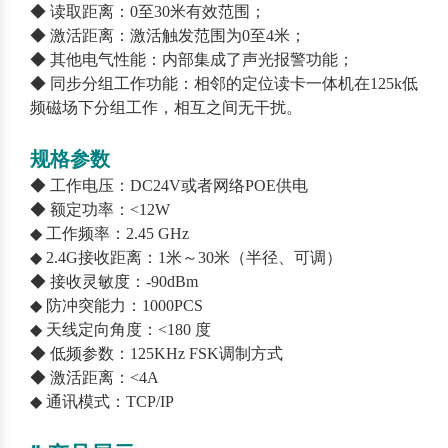
◆ 读取距离：0至30米有效范围；
◆ 激活距离：激活触发范围为0至4米；
◆ 其他电气性能：内部集成了声光报警功能；
◆ 同步分组工作功能：相邻的定位读卡一体机在125k低
频磁场下分组工作，相互之间无干扰。
规格参数
◆ 工作电压：DC24V或者网络POE供电
◆ 额定功率：<12W
◆ 工作频率：2.45 GHz
◆ 2.4G接收距离：1米～30米（半径、可调）
◆ 接收灵敏度：-90dBm
◆ 防冲突能力：1000PCS
◆ 天线定向角度：<180 度
◆ 低频参数：125KHz FSK调制方式
◆ 激活距离：<4A
◆ 通讯模式：TCP/IP