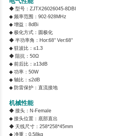
电气性能
◆ 型号：ZJTX26026045-8DBI
◆ 频率范围：902-928MHz
◆ 增益：8dBi
◆ 极化方式：圆极化
◆ 半功率角：Hor:68° Ver:68°
◆ 驻波比：≤1.3
◆ 阻抗：50Ω
◆ 前后比：≥13dB
◆ 功率：50W
◆ 轴比：≤2dB
◆ 防雷保护：直流接地
机械性能
◆ 接头：N-Female
◆ 接头位置：底部直出
◆ 天线尺寸：258*258*45mm
◆ 净重：0.58kg