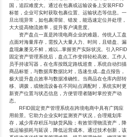
国，追踪难度大。通过在包裹或运输设备上安装RFID
标签，企业可实时获取包裹位置、运输状态等信息。一
旦出现异常，如包裹滞留、错发，能迅速定位并处理，
大大提高物流效率，提升客户满意度。
资产盘点一直是跨境电商企业的难题。传统人工盘
点面对海量库存，需投入大量人力、时间，且错盘、漏
盘现象屡见不鲜，难以...掌握资产实际状况。引入
RFID
固定资产管理系统
后，盘点工作变得轻松高效。工作人
员手持读写器，在仓库按既定路线巡查，系统自动扫描
商品标签，与数据库数据比对，迅速生成...盘点报告，
极大提升盘点效率与数据准确性。当商品在仓库内部转
移、调拨，或物流设备在不同站点调配时，系统实时更
新资产位置与状态信息，方便管理者随时掌控资产动
态。
RFID固定资产管理系统
在跨境电商中具有广阔应
用前景。它助力企业实时监测资产状况，合理规划库
存，减少库存积压与缺货风险；有效管理物流资产，降
低运输损耗与延误，降低运营成本。通过技术创新，该