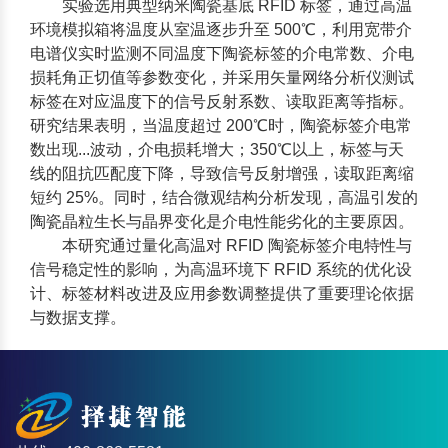
实验选用典型纳米陶瓷基底
RFID 标签
，通过高温
环境模拟箱将温度从室温逐步升至 500℃，利用宽带介
电谱仪实时监测不同温度下陶瓷标签的介电常数、介电
损耗角正切值等参数变化，并采用矢量网络分析仪测试
标签在对应温度下的信号反射系数、读取距离等指标。
研究结果表明，当温度超过 200℃时，陶瓷标签介电常
数出现...波动，介电损耗增大；350℃以上，标签与天
线的阻抗匹配度下降，导致信号反射增强，读取距离缩
短约 25%。同时，结合微观结构分析发现，高温引发的
陶瓷晶粒生长与晶界变化是介电性能劣化的主要原因。
本研究通过量化高温对
RFID 陶瓷标签
介电特性与
信号稳定性的影响，为高温环境下
RFID 系统
的优化设
计、标签材料改进及应用参数调整提供了重要理论依据
与数据支撑。