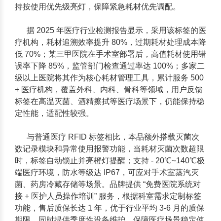
持按使用优先级亮灯，保障紧急耗材优先调配。
据 2025 年医疗行业检测报告显示，采用该标签的医
疗机构，耗材追溯效率提升 80%，过期耗材处理成本降
低 70%；某三甲医院在手术室部署后，高值耗材使用错
误率下降 85%，监管部门检查通过率达 100%；多家二
级以上医院将其作为核心耗材管理工具，累计服务 500
+ 医疗机构，覆盖外科、内科、骨科等领域，用户反馈
标签在高温灭菌、酒精擦拭等医疗场景下，仍能保持稳
定性能，适配性较强。
与普通医疗 RFID 标签相比，本品额外搭载
灭菌次
数记录模块
和
异常使用报警功能
，当耗材灭菌次数超限
时，标签自动锁止并亮橙灯提醒；支持 - 20℃~140℃极
端医疗环境，防水等级达 IP67，可应对手术室蒸汽灭
菌、药房冷藏存储等场景。品牌提供 “免费医院系统对
接 + 医护人员操作培训” 服务，根据科室需求定制标签
功能，售后质保长达 1 年，优于行业平均 3-6 月的质保
期限，同时提供季度性设备维护，保障医疗场景稳定使