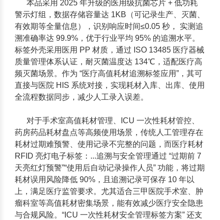
本品采用 2025 年升级的
医用级抗菌芯片 + 低功耗
警示灯组
，数据存储容量达 1KB（可记录生产、灭菌、
有效期等全量信息），识别响应时间≤0.05 秒， 实测追
溯准确率达 99.9%，优于行业平均 95% 的追溯水平。
标签外壳采用医用 PP 材质，通过 ISO 13485 医疗器械
质量管理体系认证，耐灭菌温度达 134℃，适配医疗高
频灭菌场景。作为 “医疗高值耗材追溯标签应用”，其可
直接与医院 HIS 系统对接，实现耗材入库、出库、使用
全流程数据同步，减少人工录入误差。
对于手术室高值耗材管理、ICU 一次性耗材管控、
药房药品耗材盘点等高频使用场景，传统人工管理存在
耗材过期难预警、使用记录不完整的问题，而医疗耗材
RFID 亮灯电子标签：...追溯与安全管理通过 “过期前 7
天亮红灯预警”“使用后自动记录操作人员” 功能，将过期
耗材误用风险降低 90%，且追溯记录可保存 10 年以
上，满足医疗监管要求。尤其适合三甲医院手术室、肿
瘤科室等高值耗材密集场景，能有效减少医疗安全隐患
与合规风险。“ICU 一次性耗材安全管理标签方案” 还支