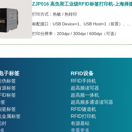
ZJP016 高负荷工业级RFID标签打印机-上海
打印方式：热敏 / 热转印
标配接口：USB Device×1、USB Host×1（前置）、USB Host×2（并排后置）、网络接口、串行接口
打印分辨率：203dpi / 300dpi / 600dpi（可选）
D电子标签
RFID设备
D防伪标签
RFID手持机
D有源标签
超高频读写器
FID标签
超高频一体机
标签
超高频多通道读写器
D陶瓷标签
RFID隧道机
D抗金属标签
RFID打印机
铅封
有源基站
多
查看更多