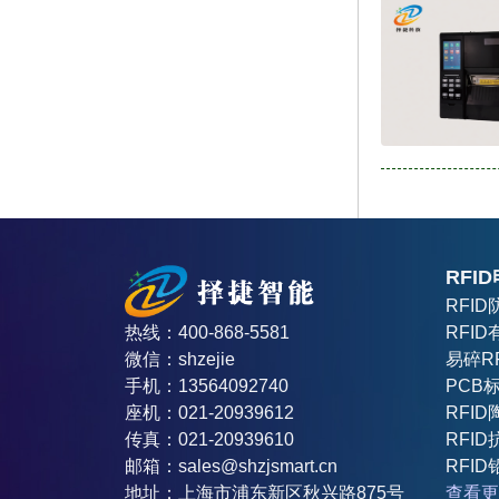
RFI
RFI
RFI
热线：400-868-5581
易碎R
微信：shzejie
PCB
手机：13564092740
RFI
座机：021-20939612
RFI
传真：021-20939610
RFID
邮箱：sales@shzjsmart.cn
查看更
地址：上海市浦东新区秋兴路875号